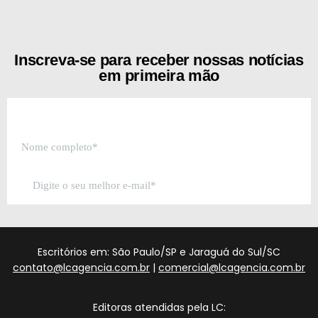
[the_ad id="21159"]
Inscreva-se para receber nossas notícias
em primeira mão
Escritórios em: São Paulo/SP e Jaraguá do Sul/SC
contato@lcagencia.com.br
|
comercial@lcagencia.com.br
Editoras atendidas pela LC: