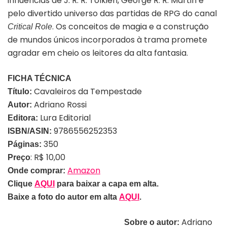
influências de J. R. R. Tolkien, George R. R. Martin e
pelo divertido universo das partidas de RPG do canal
. Os conceitos de magia e a construção
Critical Role
de mundos únicos incorporados à trama promete
agradar em cheio os leitores da alta fantasia.
FICHA TÉCNICA
Cavaleiros da Tempestade
Título:
Adriano Rossi
Autor:
Lura Editorial
Editora:
9786556252353
ISBN/ASIN:
350
Páginas:
: R$ 10,00
Preço
Amazon
Onde comprar:
Clique
AQUI
para baixar a capa em alta.
Baixe a foto do autor em alta
AQUI
.
Adriano
Sobre o autor: