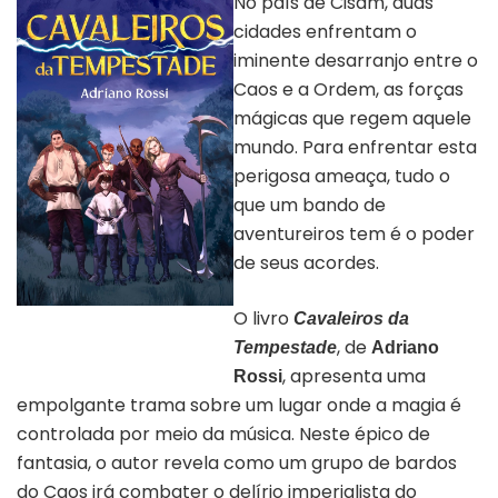
No país de Cisam, duas
cidades enfrentam o
iminente desarranjo entre o
Caos e a Ordem, as forças
mágicas que regem aquele
mundo. Para enfrentar esta
perigosa ameaça, tudo o
que um bando de
aventureiros tem é o poder
de seus acordes.
O livro
Capa livro “Cavaleiros da
Cavaleiros da
Tempestade” | Divulgação
, de
Tempestade
Adriano
, apresenta uma
Rossi
empolgante trama sobre um lugar onde a magia é
controlada por meio da música. Neste épico de
fantasia, o autor revela como um grupo de bardos
do Caos irá combater o delírio imperialista do