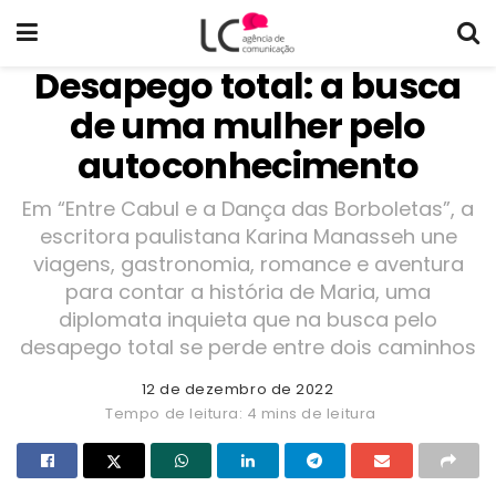
Desapego total: a busca
de uma mulher pelo
autoconhecimento
Em “Entre Cabul e a Dança das Borboletas”, a
escritora paulistana Karina Manasseh une
viagens, gastronomia, romance e aventura
para contar a história de Maria, uma
diplomata inquieta que na busca pelo
desapego total se perde entre dois caminhos
12 de dezembro de 2022
Tempo de leitura: 4 mins de leitura