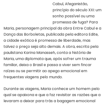
Cabul, Afeganistão,
princípio do século XXI: um
Capa do livro “Entre Cabul e a
dança das borboletas”
sonho possível ou uma
promessa de fuga? Para
Maria, personagem principal da obra Entre Cabul e a
Dança das Borboletas, publicada pela editora Edite,
a cidade exótica é promessa de liberdade, mas
talvez o preço seja alto demais. A obra, escrita pela
paulistana Karina Manasseh, conta a história de
Maria, uma diplomata que, após sofrer um trauma
familiar, deixa o Brasil e passa a viver sem fincar
raízes ou se permitir ao apego emocional em
frequentes viagens pelo mundo.
Durante as viagens, Maria conhece um homem pelo
qual se apaixona e que a faz revisitar as razões que a
levaram a deixar para trás a bagagem emocional