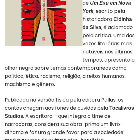
de
Um Exu em Nova
, escrito pela
York
historiadora
Cidinha
, é aclamado
da Silva
pela crítica. Uma das
vozes literárias mais
Capa do livro “Um Exu em Nova York” |
notáveis nos últimos
Divulgação
tempos
apresenta o
,
olhar negro sobre temas contemporâneos como
política, ética, racismo, religião, direitos humanos,
machismo e gênero.
Publicada na versão física pela editora Pallas, os
contos chegam aos fones de ouvidos pela
Tocalivros
. A escritora – que integra o time de
Studios
narradoras, considera sua obra-prima um livro-
dínamo e faz um grande favor para a sociedade: