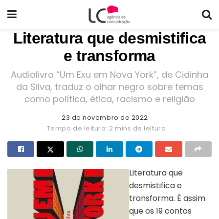
Literatura que desmistifica
e transforma
Audiolivro “Um Exu em Nova York”, de Cidinha
da Silva, traduz o olhar negro sobre temas
como política, ética, racismo e religião
23 de novembro de 2022
Tempo de leitura: 2 mins de leitura
Literatura que
desmistifica e
transforma. É assim
que os 19 contos