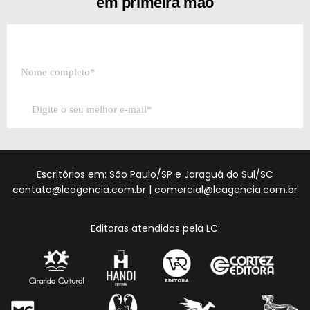
em primeira mão
Escritórios em: São Paulo/SP e Jaraguá do Sul/SC
contato@lcagencia.com.br
|
comercial@lcagencia.com.br
Editoras atendidas pela LC: