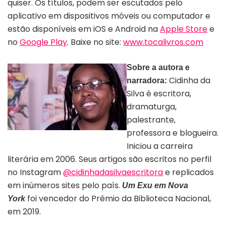
quiser. Os títulos, podem ser escutados pelo
aplicativo em dispositivos móveis ou computador e
estão disponíveis em iOS e Android na
Apple Store
e
no
Google Play
. Baixe no site:
www.tocalivros.com
Sobre a autora e
Cidinha da
narradora:
Silva é escritora,
dramaturga,
palestrante,
professora e blogueira.
Autora Cidinha da Silva
Iniciou a carreira
literária em 2006. Seus artigos são escritos no perfil
no Instagram
@cidinhadasilvaescritora
e replicados
em inúmeros sites pelo país.
Um Exu em Nova
foi vencedor do Prêmio da Biblioteca Nacional,
York
em 2019.