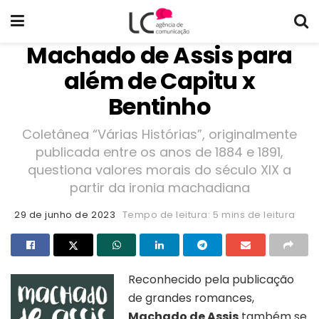
Machado de Assis para
além de Capitu x
Bentinho
Coletânea “Várias Histórias”, originalmente
publicada entre os anos de 1884 e 1891,
questiona valores morais do século XIX a
partir da ironia machadiana
29 de junho de 2023
Tempo de leitura: 5 mins de leitura
Reconhecido pela publicação
de grandes romances,
Machado de Assis
também se