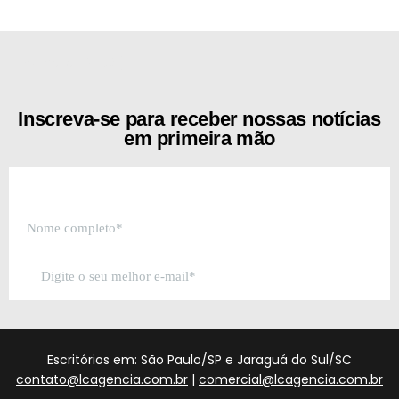
[the_ad id="21159"]
Inscreva-se para receber nossas notícias
em primeira mão
Escritórios em: São Paulo/SP e Jaraguá do Sul/SC
contato@lcagencia.com.br
|
comercial@lcagencia.com.br