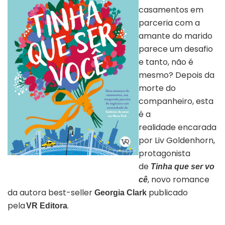
casamentos em
parceria com a
amante do marido
parece um desafio
e tanto, não é
mesmo? Depois da
morte do
companheiro, esta
é a
realidade encarada
por Liv Goldenhorn,
protagonista
Capa do livro “Tinha que ser você” |
de
Tinha que ser vo
Divulgação
, novo romance
cê
da autora best-seller
publicado
Georgia Clark
pela
.
VR Editora