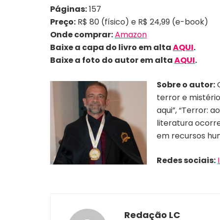
Páginas:
157
Preço:
R$ 80 (físico) e R$ 24,99 (e-book)
Onde comprar:
Amazon
Baixe a capa do livro em alta
AQUI
.
Baixe a foto do autor em alta
AQUI
.
Sobre o autor:
O
terror e mistéri
aqui”, “Terror: 
literatura ocor
em recursos hum
Redes sociais:
Redação LC