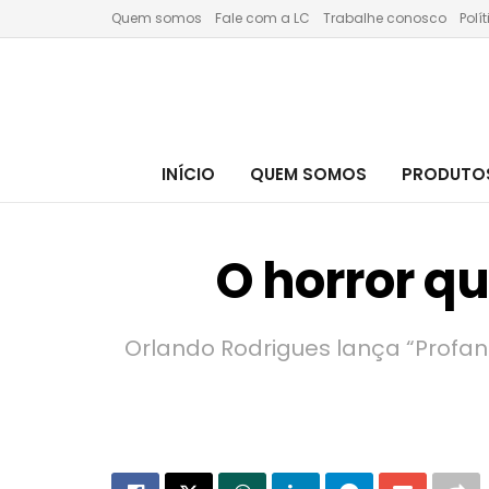
Quem somos
Fale com a LC
Trabalhe conosco
Polí
INÍCIO
QUEM SOMOS
PRODUTOS
O horror q
Orlando Rodrigues lança “Profanos