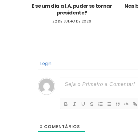
E se um dia a I.A. puder se tornar
Nas 
presidente?
22 DE JULHO DE 2026
Login
0
COMENTÁRIOS