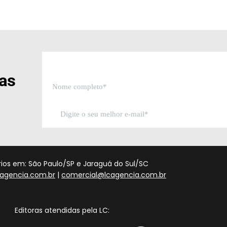
sas
órios em: São Paulo/SP e Jaraguá do Sul/SC
agencia.com.br
|
comercial@lcagencia.com.br
Editoras atendidas pela LC: