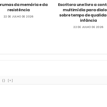
brumas da memória e da
Escritora une livro a co
resistência
multimídia para dial
sobre tempo de qualida
22 DE JULHO DE 2026
infância
22 DE JULHO DE 2026
{}
[+]