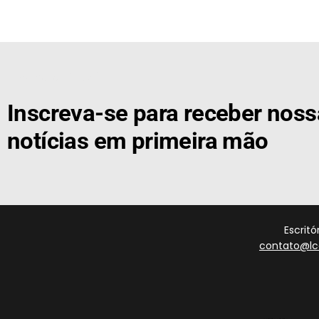
[the_ad id="21159"]
Inscreva-se para receber nos
notícias em primeira mão
Escrit
contato@lc