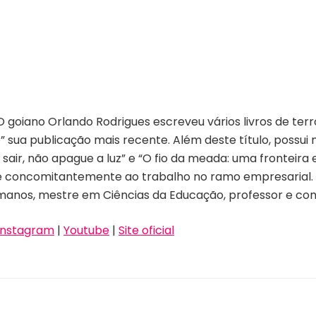
 goiano Orlando Rodrigues escreveu vários livros de terro
o” sua publicação mais recente. Além deste título, possu
ao sair, não apague a luz” e “O fio da meada: uma fronteira
re concomitantemente ao trabalho no ramo empresarial
anos, mestre em Ciências da Educação, professor e cons
Instagram
|
Youtube
|
Site oficial