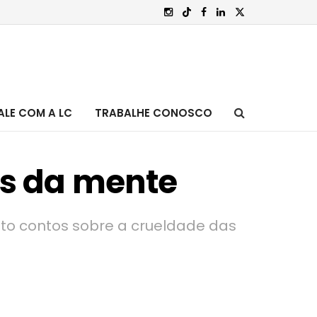
ALE COM A LC
TRABALHE CONOSCO
ás da mente
 oito contos sobre a crueldade das