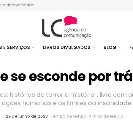
tica de Privacidade
 E SERVIÇOS
LIVROS DIVULGADOS
BLOG
F
ue se esconde por tr
: histórias de terror e mistério”, livro com
ações humanas e os limites da insanidade
29 de junho de 2023
Tempo de leitura: 4 mins de leitura