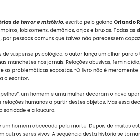
órias de terror e mistério
, escrito pelo goiano
Orlando 
mpiros, lobisomens, demônios, anjos e bruxas. Todas as
 por pessoas comuns que talvez não parecessem capaze
s de suspense psicológico, o autor lança um olhar para o
nas manchetes nos jornais. Relações abusivas, feminicídi
re as problemáticas expostas. “O livro não é meramente 
a o escritor.
Espelhos”, um homem e uma mulher decoram o novo apar
as relações humanas a partir destes objetos. Mas essa dec
a sanidade e a loucura.
 de um homem obcecado pela morte. Depois de muitos es
utros seres vivos. A sequência desta história se tornará