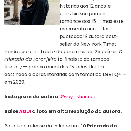
histórias aos 12 anos, e
concluiu seu primeiro
romance aos 15 — mas este
Autora Samantha Shannon |
manuscrito nunca foi
Divulgação/Plataforma 21
publicado! É autora best-
seller do New York Times,
tendo sua obra traduzida para mais de 25 países.
O
Priorado da Laranjeira
foi finalista do Lambda
Literary — prêmio anual dos Estados Unidos
destinado a obras literárias com temática LGBTQ+ —
em 2020.
Instagram da autora
:
@say_shannon
Baixe
AQUI
a foto em alta resolução da autora.
Para ler o release do volume um: “
O Priorado da