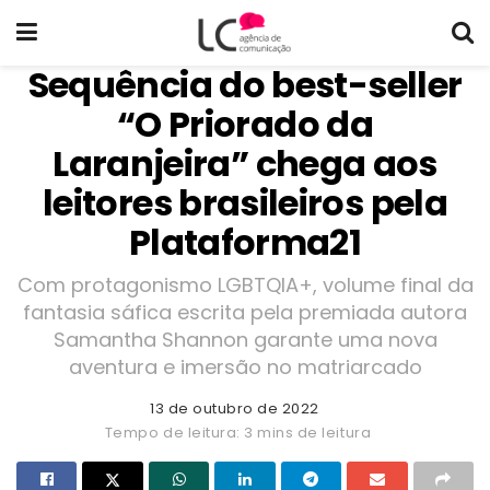
Sequência do best-seller
“O Priorado da
Laranjeira” chega aos
leitores brasileiros pela
Plataforma21
Com protagonismo LGBTQIA+, volume final da
fantasia sáfica escrita pela premiada autora
Samantha Shannon garante uma nova
aventura e imersão no matriarcado
13 de outubro de 2022
Tempo de leitura: 3 mins de leitura