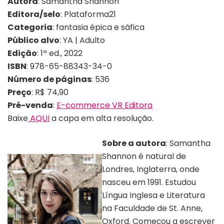
Autora
: Samantha Shannon
Editora/selo
: Plataforma21
Categoria
: fantasia épica e sáfica
Público alvo
: YA | Adulto
Edição
: 1ª ed., 2022
ISBN
: 978-65-88343-34-0
Número de páginas
: 536
Preço
: R$ 74,90
Pré-venda
:
E-commerce VR Editora
Baixe
AQUI
a capa em alta resolução.
Sobre a autora
: Samantha
Shannon é natural de
Londres, Inglaterra, onde
nasceu em 1991. Estudou
Língua Inglesa e Literatura
na Faculdade de St. Anne,
Oxford. Começou a escrever