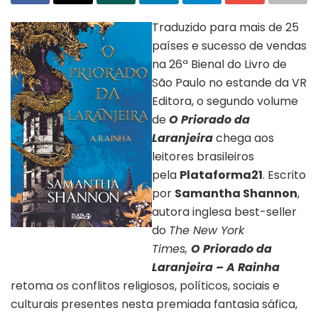
Traduzido para mais de 25
países e sucesso de vendas
na 26ª Bienal do Livro de
São Paulo no estande da VR
Editora, o segundo volume
de
O
Priorado da
Laranjeira
chega aos
leitores brasileiros
pela
Plataforma21
. Escrito
por
Samantha Shannon
,
autora inglesa best-seller
do
The New York
Livro o priorado da laranjeira – a
rainha
Times,
O
Priorado da
Laranjeira – A Rainha
retoma os conflitos religiosos, políticos, sociais e
culturais presentes nesta premiada fantasia sáfica,