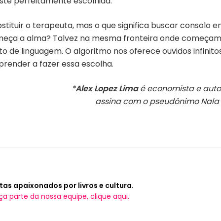
iste perfeitamente escolhida.
bstituir o terapeuta, mas o que significa buscar consol
meça a alma? Talvez na mesma fronteira onde começam
 de linguagem. O algoritmo nos oferece ouvidos infinito
render a fazer essa escolha.
*
Alex Lopez Lima
é economista e autor 
assina com o pseudônimo Nala M
tas apaixonados por livros e cultura.
ça parte da nossa equipe, clique aqui.