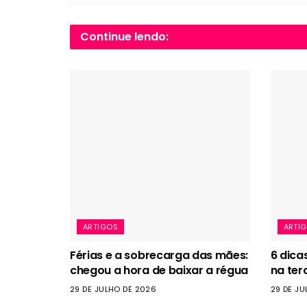
Continue lendo:
ARTIGOS
ARTI
Férias e a sobrecarga das mães:
6 dica
chegou a hora de baixar a régua
na ter
29 DE JULHO DE 2026
29 DE JU