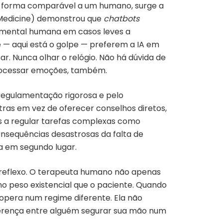
de forma comparável a um humano, surge a
 Medicine) demonstrou que
chatbots
amental humana em casos leves a
 — aqui está o golpe — preferem a IA em
r. Nunca olhar o relógio. Não há dúvida de
rocessar emoções, também.
 regulamentação rigorosa e pelo
ras em vez de oferecer conselhos diretos,
s a regular tarefas complexas como
nsequências desastrosas da falta de
a em segundo lugar.
s reflexo. O terapeuta humano não apenas
mo peso existencial que o paciente. Quando
opera num regime diferente. Ela não
iferença entre alguém segurar sua mão num