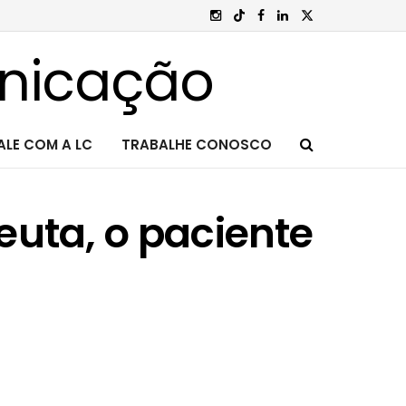
ALE COM A LC
TRABALHE CONOSCO
euta, o paciente