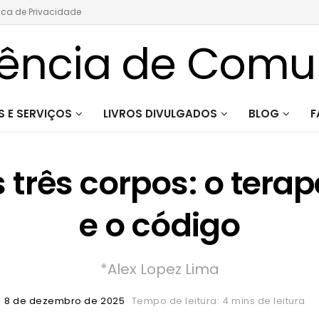
tica de Privacidade
 E SERVIÇOS
LIVROS DIVULGADOS
BLOG
F
três corpos: o terap
e o código
*Alex Lopez Lima
8 de dezembro de 2025
Tempo de leitura: 4 mins de leitura