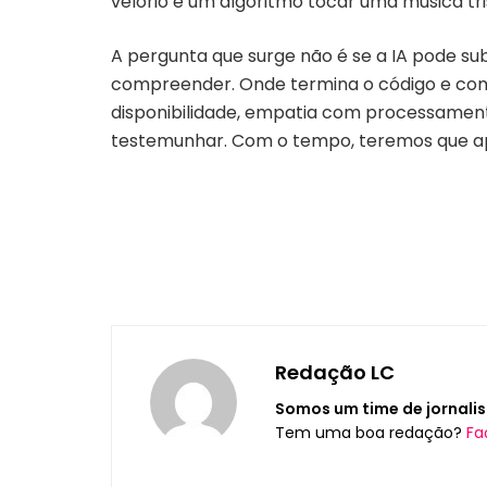
velório e um algoritmo tocar uma música tr
A pergunta que surge não é se a IA pode su
compreender. Onde termina o código e co
disponibilidade, empatia com processamento
testemunhar. Com o tempo, teremos que ap
Redação LC
Somos um time de jornalis
Tem uma boa redação?
Fa