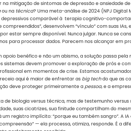
liar na mitigação de sintomas de depressão e ansiedade 
a
ou na
técnica
? Uma meta-análise de 2024 (NPJ Digital
s depressivos comparável à terapia cognitivo-comport
e compreendidos”, desenvolvem “vínculo” com suas IAs, e
por estar sempre disponível. Nunca julgar. Nunca se cansa
os para processar dados. Parecem nos alcançar em p
 um apoio benéfico e não um abismo, a solução passa pela
ses sistemas devem promover a exploração de prós e cont
 profissional em momentos de crise. Estamos acostumado
receio aqui é maior de enfrentar as
big tech
do que as co
ulação deve proteger primeiramente a
pessoa
, e a empres
ata de biologia versus técnica, mas de testemunho versu
dade, suas cicatrizes, sua finitude compartilham do mes
um registro implícito: “porque eu também sangro”. A IA 
ncompreensão” — ela processa, otimiza, responde. É a d