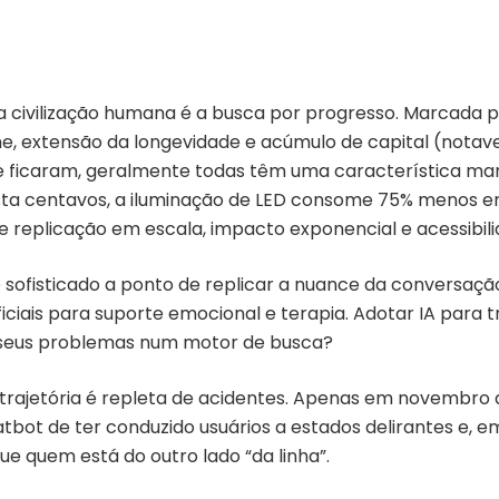
civilização humana é a busca por progresso. Marcada por
e, extensão da longevidade e acúmulo de capital (notav
e ficaram, geralmente todas têm uma característica marc
sta centavos, a iluminação de LED consome 75% menos en
de replicação em escala, impacto exponencial e acessibi
 sofisticado a ponto de replicar a nuance da conversa
ificiais para suporte emocional e terapia. Adotar IA para
s seus problemas num motor de busca?
 trajetória é repleta de acidentes. Apenas em novembro d
ot de ter conduzido usuários a estados delirantes e, em
ue quem está do outro lado “da linha”.