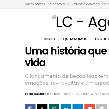
Quem somos
Fale com a LC
Trabalhe conosco
Polí
INÍCIO
QUEM SOMOS
PRODUT
Uma história que
vida
O lançamento de Becca Mackenzie,
emoções, reviravoltas e um enred
14 de outubro de 2022
Tempo de leitura: 3 mins de l