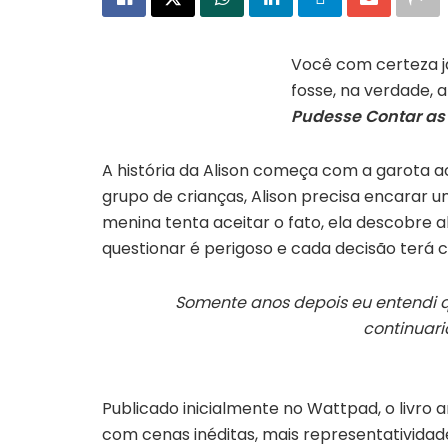
Você com certeza já
fosse, na verdade, 
Livro Se eu pudesse contar
as estrelas | Divulgação
Pudesse Contar as 
A história da Alison começa com a garota
grupo de crianças, Alison precisa encarar 
menina tenta aceitar o fato, ela descobre a
questionar é perigoso e cada decisão terá c
Somente anos depois eu entendi q
continuar
Publicado inicialmente no Wattpad, o livro 
com cenas inéditas, mais representativida