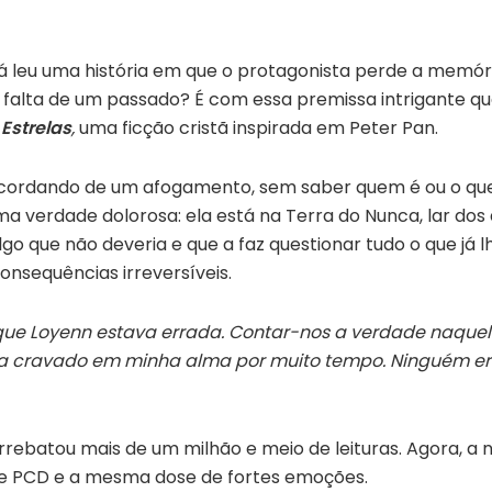
 leu uma história em que o protagonista perde a memóri
a falta de um passado? É com essa premissa intrigante q
Estrelas
,
uma ficção cristã inspirada em Peter Pan.
 acordando de um afogamento, sem saber quem é ou o qu
uma verdade dolorosa: ela está na Terra do Nunca, lar d
lgo que não deveria e que a faz questionar tudo o que já 
onsequências irreversíveis.
ue Loyenn estava errada. Contar-nos a verdade naquele 
ia cravado em minha alma por muito tempo. Ninguém er
arrebatou mais de um milhão e meio de leituras. Agora, 
de PCD e a mesma dose de fortes emoções.