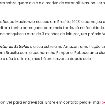
ram sobre quem ela é e o motivo de estar ali. Mas, na Terr
:
Becca Mackenzie nasceu em Brasília, 1993, e começou a
ritora tenha começado bem mais tarde, só na faculdade. S
e conquistou mais de 3 milhões de leituras, um prêmio Wa
tar as Estrelas
é a sua estreia na Amazon, uma ficção cr
 em Brasília com a cachorrinha Pimpone. Rebeca ama dias
ue o céu é o limite, mas há um universo depois dele.
ponível para entrevistas. Entre em contato pelo e-mail
b