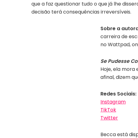
que a faz questionar tudo o que já lhe disse
decisão terá consequências irreversíveis.
Sobre a autora
carreira de esc
no Wattpad, ond
Se Pudesse Con
Hoje, ela mora
afinal, dizem q
Redes Sociais:
Instagram
TikTok
Twitter
Autora Becca Mackenzie |
Becca está dis
Divulgação