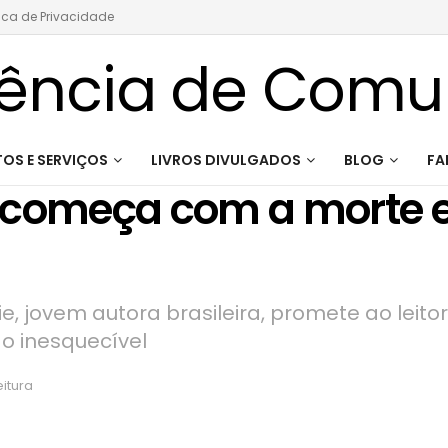
tica de Privacidade
OS E SERVIÇOS
LIVROS DIVULGADOS
BLOG
FA
 começa com a morte 
 jovem autora brasileira, promete ao leitor
o inesquecível
eitura