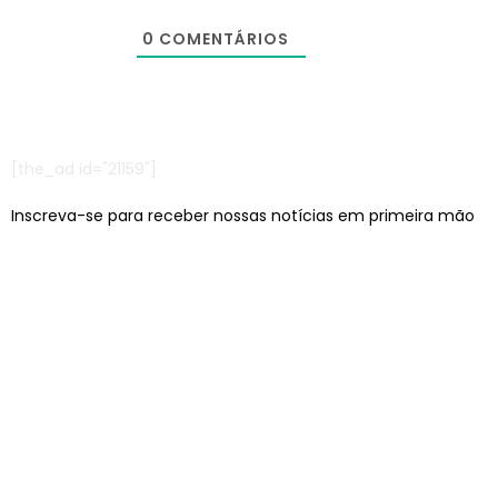
0
COMENTÁRIOS
[the_ad id="21159"]
Inscreva-se para receber nossas notícias em primeira mão
Escritórios em: São Paulo/SP e Jaraguá do Sul/SC
contato@lcagencia.com.br
|
comercial@lcagencia.com.br
Editoras atendidas pela LC: