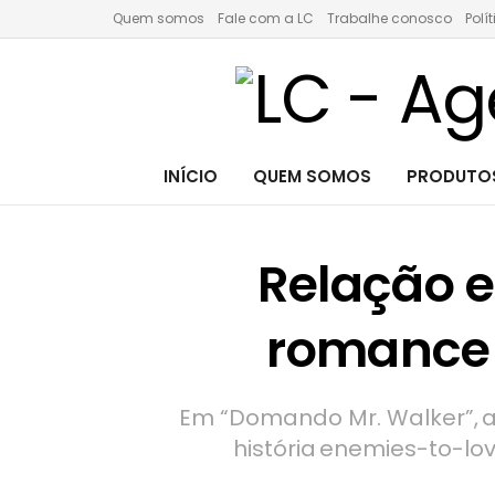
Quem somos
Fale com a LC
Trabalhe conosco
Polí
INÍCIO
QUEM SOMOS
PRODUTOS
Relação e
romance 
Em “Domando Mr. Walker”, 
história enemies-to-l