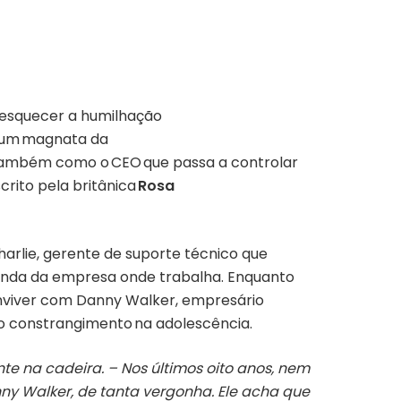
 esquecer a humilhação
ou um magnata da
 também como o CEO que passa a controlar
scrito pela britânica
Rosa
arlie, gerente de suporte técnico que
enda da empresa onde trabalha. Enquanto
onviver com Danny Walker, empresário
 o constrangimento na adolescência.
nte na cadeira. – Nos últimos oito anos, nem
y Walker, de tanta vergonha. Ele acha que