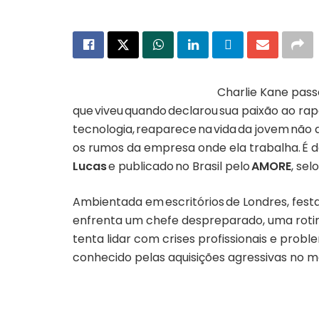
Charlie Kane pass
que viveu quando declarou sua paixão ao rap
tecnologia, reaparece na vida da jovem nã
os rumos da empresa onde ela trabalha. É 
Lucas
e publicado no Brasil pelo
AMORE
, sel
Ambientada em escritórios de Londres, fest
enfrenta um chefe despreparado, uma roti
tenta lidar com crises profissionais e pr
conhecido pelas aquisições agressivas no 