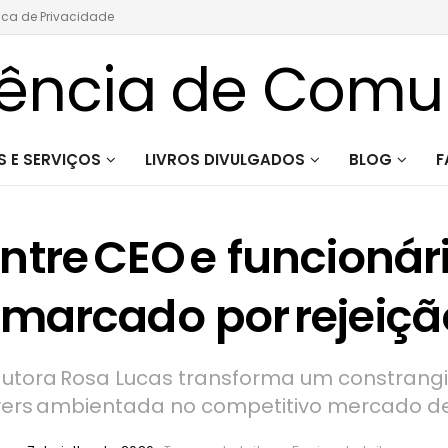
tica de Privacidade
 E SERVIÇOS
LIVROS DIVULGADOS
BLOG
F
ntre CEO e funcioná
marcado por rejeição
autora Rosa Lucas transforma um constra
overs ambientada no competitivo mercado de