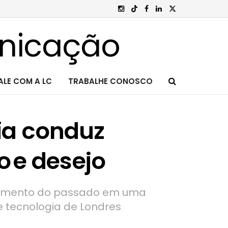
ALE COM A LC
TRABALHE CONOSCO
ria conduz
 e desejo
ngimento do passado em uma
 tecnologia de Londres