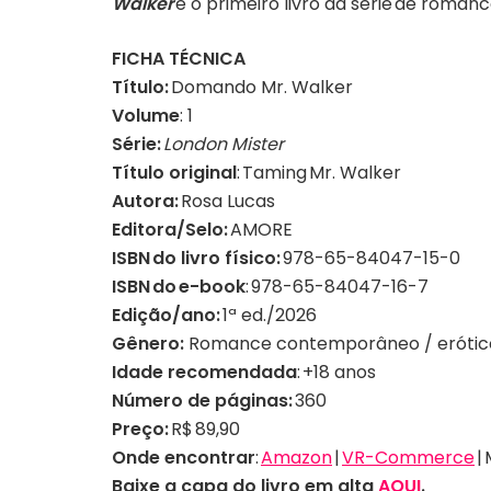
Walker
é o primeiro livro da série de roman
FICHA TÉCNICA
Título:
Domando Mr. Walker
Volume
: 1
Série:
London Mister
Título original
: Taming Mr. Walker
Autora:
Rosa Lucas
Editora/Selo:
AMORE
ISBN do livro físico:
978-65-84047-15-0
ISBN do e-book
: 978-65-84047-16-7
Edição/ano:
1ª ed./2026
Gênero:
Romance contemporâneo / eróti
Idade recomendada
: +18 anos
Número de páginas:
360
Preço:
R$ 89,90
Onde encontrar
:
Amazon
|
VR-Commerce
| 
Baixe a capa do livro em alta
AQUI
.