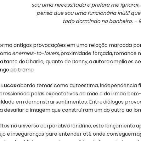
sou uma necessitada e prefere me ignorar, 
pensa que sou uma funcionária inútil qu
todo dormindo no banheiro. – R
sforma antigas provocações em uma relação marcada por
 como
enemies-to-lovers
, proximidade forçada, romance n
ta tanto de Charlie, quanto de Danny, a autora amplia os 
ongo da trama.
 Lucas
aborda temas como autoestima, independência f
ive pressionada pelas expectativas da mãe e do irmão b
ldade em demonstrar sentimentos. Entre diálogos provoc
a a desafiar a imagem que construíram um do outro ao lo
itos no universo corporativo londrino, este lançamento 
sejo e inseguranças para entender até onde conseguem a