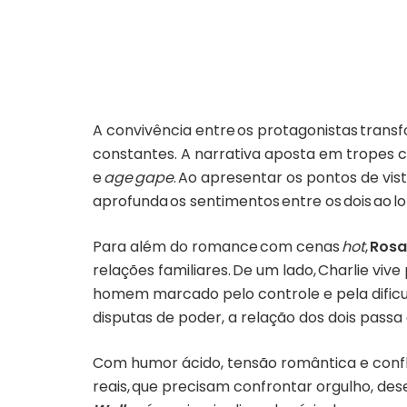
A convivência entre os protagonistas tran
constantes. A narrativa aposta em tropes
e
age gape
. Ao apresentar os pontos de vis
aprofunda os sentimentos entre os dois ao l
Para além do romance com cenas
hot
,
Rosa
relações familiares. De um lado, Charlie v
homem marcado pelo controle e pela dificu
disputas de poder, a relação dos dois pass
Com humor ácido, tensão romântica e confl
reais, que precisam confrontar orgulho, de