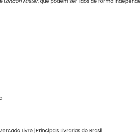
ce
London Mister
, que podem ser lidos de forma independ
co
Mercado Livre | Principais Livrarias do Brasil