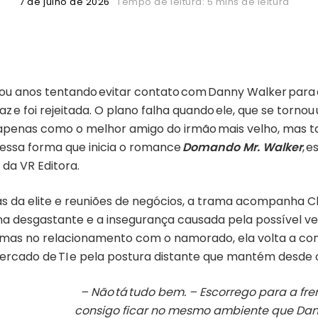
7 de julho de 2026
Tempo de leitura: 5 mins de leitura
ou anos tentando evitar contato com Danny Walker para
az e foi rejeitada. O plano falha quando ele, que se torn
o apenas como o melhor amigo do irmão mais velho, mas
dessa forma que inicia o romance
Domando Mr. Walker
, e
o da VR Editora.
as da elite e reuniões de negócios, a trama acompanha Ch
na desgastante e a insegurança causada pela possível v
oblemas no relacionamento com o namorado, ela volta a c
mercado de TI e pela postura distante que mantém desde
– Não tá tudo bem. – Escorrego para a fre
consigo ficar no mesmo ambiente que Dann